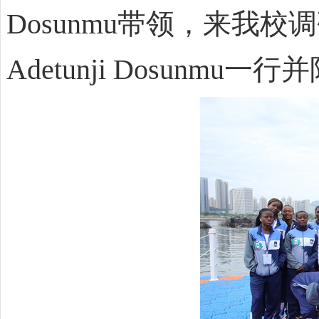
Dosunmu带领，来我校
Adetunji Dosunmu