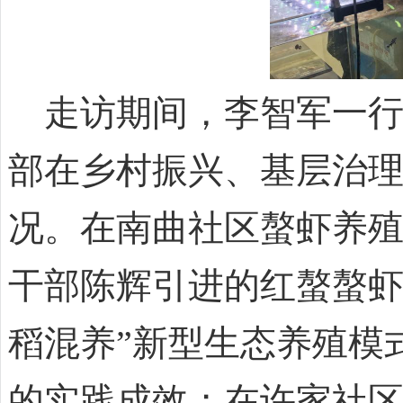
走访期间，李智军一行
部在乡村振兴、基层治
况。在南曲社区螯虾养
干部陈辉引进的红螯螯虾
稻混养”新型生态养殖模
的实践成效；在许家社