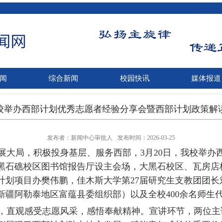
闻
综合新闻
校园快讯
媒体报道
校举办西部计划优秀志愿者经验分享会暨西部计划政策解
发布者：新闻中心审批人
发布时间：2026-03-25
展大局，积极投身基层、服务西部，
3
月
20
日，我校举办
黑石礁校区图书馆报告厅设主会场，大黑石校区、瓦房店
计划项目办樊伟鹏，佳木斯大学第
27
届研究生支教团团长
新疆阿勒泰地区富蕴县委组织部）以及全校
400
余名师生
直观感受志愿风采，感悟奉献精神。宣讲环节，两位主