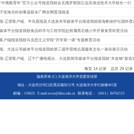
“中俄教育年”官方公众号报道我校会见俄罗斯国立远东渔业技术大学校长一行
子张海光科创事迹获央广网全网置顶报道
报·辽望客户端、半岛晨报及大连发布等媒体平台报道我校斑海豹保护社团科普
媒体平台报道我校食品科学与工程学院赴附属黑石礁小学开展食育科普活动
客户端报道我校马克思主义学院“开学第一课”专题教育活动
报、大连云等媒体平台报道我校第三届学雷锋志愿服务文化一条街展示活动
报·辽望客户端、辽宁广播电视台、大连新闻等媒体平台报道我校"木改钢”新造渔
每页
14
记录
总共
29
记录
版权所有 (C) 大连海洋大学党委宣传部
地址：大连市沙河口区黑石礁街52号 大连海洋大学行政楼401室
邮编：116023 E-mail:xwzx@dlou.edu.cn 联系电话：（0411）84762115