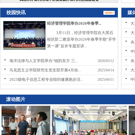
校园快讯
媒
经济管理学院举办2026年春季...
大
3月11日，经济管理学院在大黑石
大
校区阶二教室举办2026年春季学期“开学
央
第一课”反诈专题宣讲...
中
海洋法律与人文学院举办“锦韵东方·三...
央
2026/03/12
马克思主义学院研究生党支部开展4月份...
大
2025/04/14
2023级电子信息工程专业组织健康跑步活...
中
2025/04/11
滚动图片