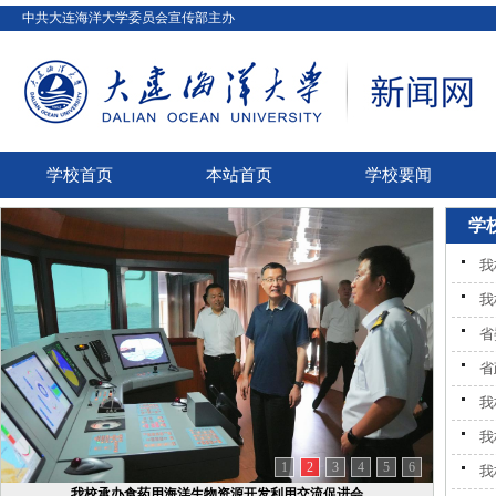
中共大连海洋大学委员会宣传部主办
学校首页
本站首页
学校要闻
学
我
我
省
省
我
我
1
2
3
4
5
6
我
我校举办第八十三期蓝色讲坛暨食药用海洋生物资...